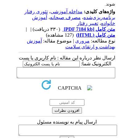
شوند.
واژه‌های کلیدی:
مداخله آموزشی
،
تئوری رفتار
برنامه‌ریزی‌شده
،
مصرف صبحانه
،
آموزش
خانواده
،
تغییر رفتار
متن کامل
[PDF 7184 kb]
(۳۳۰ دریافت)
| |
متن کامل (HTML)
(127 مشاهده)
نوع مطالعه:
مروری
| موضوع مقاله:
آموزش
بهداشت و ارتقای سلامت
ارسال نظر درباره این مقاله : نام کاربری یا پست
الکترونیک شما:
ارسال پیام به نویسنده مسئول