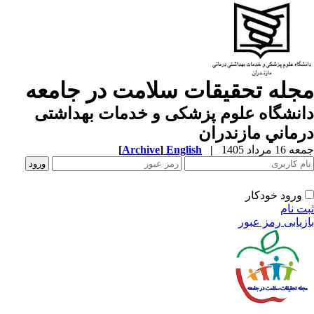
جله تحقیقات سلامت در جامعه
نشگاه علوم پزشكی و خدمات بهداشتی
ماني مازندران
1 مرداد 1405
|
English
]
Archive
[
ورود خودکار
ت نام
زیابی رمز عبور