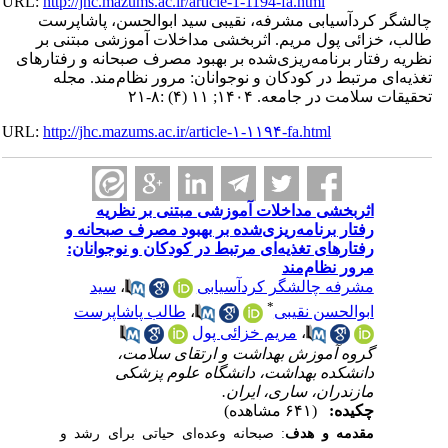
URL:
http://jhc.mazums.ac.ir/article-1-1194-fa.html
چالشگر کردآسیابی مشرفه، نقیبی سید ابوالحسن، پاشاپرست
طالب، خزائی پول مریم. اثربخشی مداخلات آموزشی مبتنی بر
نظریه رفتار برنامه‌ریزی‌شده بر بهبود مصرف صبحانه و رفتارهای
تغذیه‌ای مرتبط در کودکان و نوجوانان: مرور نظام‌مند. مجله
تحقیقات سلامت در جامعه. ۱۴۰۴; ۱۱ (۴) :۸-۲۱
URL:
http://jhc.mazums.ac.ir/article-۱-۱۱۹۴-fa.html
اثربخشی مداخلات آموزشی مبتنی بر نظریه
رفتار برنامه‌ریزی‌شده بر بهبود مصرف صبحانه و
رفتارهای تغذیه‌ای مرتبط در کودکان و نوجوانان:
مرور نظام‌مند
مشرفه چالشگر کردآسیابی
،
سید
*
ابوالحسن نقیبی
،
طالب پاشاپرست
،
مریم خزائی پول
گروه آموزش بهداشت و ارتقای سلامت،
دانشکده بهداشت، دانشگاه علوم پزشکی
مازندران، ساری، ایران.
چکیده:
(۶۴۱ مشاهده)
مقدمه و هدف
: صبحانه وعده‌ای حیاتی برای رشد و