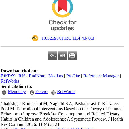
‎ 10.32598/JHRC.11.4.4340.3
Download citation:
BibTeX
|
RIS
|
EndNote
|
Medlars
|
ProCite
|
Reference Manager
|
RefWorks
Send citation to:
Mendeley
Zotero
RefWorks
Chaleshgar Kordasiabi M, Naghibi S A, Pashaparast T, Khazaee-
Pool M. Educational Interventions Based on the Theory of Planned
Behavior to Improve Breakfast Consumption and Related Dietary
Habits in Children and Adolescents: A Systematic Review. J Health
Res Commun 2026; 11 (4) :8-21