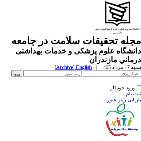
جله تحقیقات سلامت در جامعه
نشگاه علوم پزشكی و خدمات بهداشتی
ماني مازندران
1 مرداد 1405
|
English
]
Archive
[
ورود خودکار
ت نام
زیابی رمز عبور