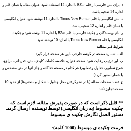
د- برای متن فارسی از قلم
BZar
با اندازه 12 استفاده شود. عنوان مقاله با همان قلم و
اندازه 14 ضخیم باشد.
ه- متن انگلیسی با قلم
Times New Roman
با اندازه 11 نوشته شود. عنوان انگلیسی
با همان قلم و اندازه 12 ضخیم باشد.
و- نام نویسندگان و چکیده فارسی با قلم
BZar
با اندازه 11 نوشته شود و چکیده
انگلیسی با قلم
Times New Roman
با اندازه 10 نوشته شود.
شرایط فنی مقاله:
الف- شماره صفحه در گوشه خارجی پایین هر صفحه قرار گیرد.
ب- این ترتیب رعایت شود: صفحه عنوان، خلاصه، کلمات کلیدی، متن، قدردانی، مراجع،
شرح تصاویر، جداول و تصاویر( هر کدام در صفحه جداگانه و جای آنها در متن مشخص و
با شماره معین گردد).
ج- تعداد صفحات مقاله (با در نظرگرفتن محل جداول، اشکال و منحنی‌ها) از حدود 10
صفحه تجاوز نکند.
** قابل ذکر است که در صورت پذیرش مقاله، لازم است که
چکیده مبسوط (به زبان انگلیسی) توسط نویسنده ارسال گردد
.
دستور العمل نگارش چکیده ی مبسوط
فرمت چکیده ی مبسوط (1000 کلمه)
: