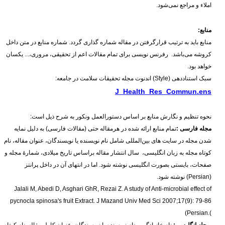
املاء و مراجع نمی‌شود.
منابع:
منابع باید به ترتیب قرارگرفتن در مقاله شماره گذاری گردد. شماره منابع در متن داخل
کروشه می‌باشد. رفرنس نویسی برای تمام مقالات اعم از تحقیقی، مروری،... یکسان
خواهد بود.
سبک استناددهی (Style) اندنوت مجله تحقیقات سلامت در جامعه:
J_Health_Res_Commun.ens
نحوه تنظیم و نگارش منابع بر اساس دستورالعمل ونکور به شرح ذیل است:
مجله فارسی :
تمام منابع ارائه شده در هرمقاله حتی (مقالات فارسی) به دلیل نمایه
شدن مجله در سایت های بین‌المللی شامل نام نویسنده یا نویسندگان، عنوان مقاله، نام
کوتاه مجله به زبان انگلیسی، سال انتشار مقاله براساس تاریخ میلادی، شمارۀ مجله و
صفحات، بایستی بصورت انگلیسی نوشته شود. اما در انتهای آن در داخل پرانتز
(
Persian
) نوشته شود.
Jalali M, Abedi D, Asghari GhR, Rezai Z. A study of Anti-microbial effect of
pycnocla spinosa's fruit Extract. J Mazand Univ Med Sci 2007;17(9): 79-86
(Persian
).