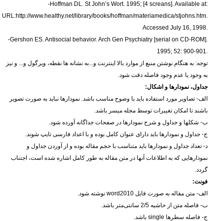
-
Hoffman DL. St John’s Wort. 1995; [4 screans]. Available at
:
URL:http://www.healthy.net/library/books/hoffman/materiamedica/stjohns.htm.
Accessed July 16, 1998
.
-
Gershon ES. Antisocial behavior. Arch Gen Psychiatry [serial on CD-ROM].
1995; 52: 900-901
.
توجه: به هنگام نوشتن منبع از موارد بالا اینترنت و...به نشانه ها نقطه، ویرگول و... و نیز
به وجود یا عدم وجود فاصله دقت شود.
جداول، نمودارها و اشکال:
الف- تصاویر مورد استفاده باید با وضوح مناسب باشد. نمودار‌ها نباید به صورت تصویر
باشند تا امکان تغییرات توسط مجله میسر باشد.
ب- شکلها و جداول و شرح نمودارها در صفحات جداگانه آورده شود.
ج- جداول و نمودارها باید دارای عنوان کامل بوده و با اعداد فارسی تایپ شوند.
د- تعداد جداول و نمودارها باید متناسب با حجم مقاله بوده و از آوردن جداول و
نمودارهایی که به اطلاعات آنها در متن مقاله به طور کامل اشاره شده است، اجتناب
گردد.
فونت:
الف- متن مقاله به صورت فایل
word2010
نوشته شود.
ب- فاصله متن از حاشیه 2/5 سانتی‌متر باشد.
ج- فاصله سطر‌ها
single
باشد.