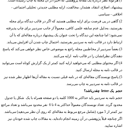
1) هرگونه نظر درباره یک مقاله پژوهشی که اخیراً در آن مجله به چاپ رسیده است:
پیشنهاد، اصلاح، انتقاد، هشدار، مخالفت، ارایه مطلبی جدیدتر، تحلیلی اجتماعی -
اخلاقی - سیاسی.
2) گاهی در پی فرصت برای ارایه مطلبی هستید که اگر در قالب دیدگاه برای مجله
بفرستید، به‌دلیل عدم سابقه علمی کافی، معمولاً از جانب سردبیر برای چاپ پذیرفته
نمی‌شود؛ اما چنانچه این دیدگاه را تحت عنوان یک پیشنهاد درباره مقاله‌ای که با آن
ارتباط دارد در قالب نامه به سردبیر بفرستید، احتمال چاپ شدن آن افزایش می‌یابد.
3) بعضاً سردبیر از مخاطبین مجله راجع به موضوعی خاص نظر خواهی می‌کند که پاسخ
دهندگان نظراتشان را در قالب نامه ارایه می‌کنند.
4) اگر محتوای مطلبی که می‌خواهید ارایه کنید کمتر از یک گزارش کوتاه است می‌توانید
در قالب نامه به مجله ارسال کنید.
5) پاسخ نویسندگان مقاله‌ای که در نامه قبلی نسبت به مقاله آن‌ها اظهار نظر شده نیز
در قالب نامه به سردبیر به چاپ می‌رسد.
حجم یک letter چقدرباشد؟
حجم نامه به سردبیر باید حداکثر به 1000 کلمه یا دو صفحه همراه با یک شکل یا جدول
محدود گردد. تعداد نویسندگان معمولاً حداکثر به 4 تا 6 نفر محدود می‌باشد و تعداد مراجع
نیز کمتر از 5 مورد (شامل مرجع مربوط به مقاله‌ای که روی آن نظر می‌دهید) می‌باشد.
اگر چنانچه قبلاً پژوهشی در آن زمینه انجام داده‌اید، به مقالات چاپ شده خودتان نیز
اشاره نمایید.