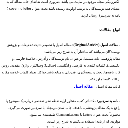
الکترونیکی مجله موجود در سایت می باشد. ضروری است تقاضای چاپ مقاله که به
امضای همه نویسندگان به ترتیب اولویت رسیده باشد تحت عنوان
covering letter
(
نامه به سردبیر) ارسال گردد.
:
انواع مقالات
- مقالات اصیل (
Original Articles
):
مقاله اصیل یا تحقیقی نتیجه تحقیقات و پژوهش
نویسندگان می‌باشد که ساختار آن به شرح زیر می‌باشد:
مقاله پژوهشی باید مشتمل برعنوان، نام نویسندگان و آدرس، خلاصه( فارسی و
انگلیسی)، کلمات کلیدی به فارسی و انگلیسی (حداقل3 وحداکثر 5 واژه)، مقدمه، روش
کار، یافته‌ها، بحث و نتیجه‌گیری، قدردانی و منابع باشد.حداکثر تعداد کلمات خلاصه مقاله
از 250 کلمه تجاوز نکند.
مقاله اصیل
قالب مقاله اصیل:
- نامه به سردبیر:
مکاتباتی که به منظور ارایه نقطه نظر شخصی درباره یک موضوع یا
راجع به یک مقاله پژوهشی، با هدف چاپ شدن درمجله، با سردبیر صورت می‌گیرد،
مجموعاً تحت عنوان Letters یا Communications طبقه‌بندی می‌شود.
مواردی که از نامه استفاده می‌کنیم به شرح زیر است: