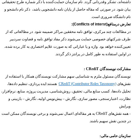
داشته‌اند، تشکر وقدردانی گردد. نام سازمان حمایت‌کننده با ذکر شماره طرح تحقیقاتی
بیان شود. در صورتی که مقاله حاصل از پایان نامه دانشجویی ‌باشد، ذکر نام دانشجو و
نام دانشگاه ضروری است.
تعارض درمنافع(
Conflicts of interst
):
در مطالعات چند مرکزی، توافق نامه محققین مراکز ضمیمه شود. در مطالعاتی که از
طرف شرکتهای خصوصی حمایت می‌شوند ذکر مفاد توافق نامه و قضاوت سردبیر
تعیین‌کننده خواهد بود. واژه و یا عباراتی که به صورت علایم اختصاری به کار برده شده،
در اولین استفاده به طور کامل در پرانتز ذکر گردند.
مشارکت نویسندگان
: CRediT
نویسندگان مسئول ملزم به شناسایی سهم مشارکت نویسندگان همکار با استفاده از
نقش‌های
CRediT (Contributor Roles Taxonomy)
هستند
:
ایده پردازی، تنظیم داده‌ها،
تحلیل داده‌ها، کسب منابع مالی، تحقیق، روش‌شناسی، مدیریت پروژه، منابع، نرم‌افزار،
نظارت، اعتبارسنجی، مصور سازی‌، نگارش
–
پیش‌نویس اولیه، نگارش – بازبینی و
ویرایش
- همه نقش‌های
CRediT
به هر مقاله‌ای اعمال نمی‌شوند و برخی نویسندگان ممکن است
در چندین نقش سهیم باشند
.
سازمان حامی مالی
: