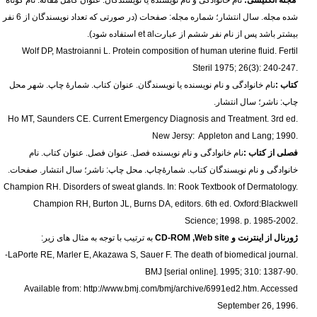
مجله انگلیسی:
نام خانوادگی و نام نویسنده یا نویسندگان. عنوان کامل مقاله. نام کوتاه
شده مجله. سال انتشار؛ شماره مجله: صفحات (در صورتی که تعداد نویسندگان از 6 نفر
بیشتر باشد پس از نام نفر ششم از عبارت
et al
استفاده شود).
Wolf DP, Mastroianni L. Protein composition of human uterine fluid. Fertil
Steril 1975; 26(3): 240-247
.
کتاب :
نام خانوادگی و نام نویسنده یا نویسندگان. عنوان کتاب. شمارۀ چاپ. شهر محل
چاپ: ناشر؛ سال انتشار.
Ho MT, Saunders CE. Current Emergency Diagnosis and Treatment. 3rd ed.
New Jersy: Appleton and Lang; 1990
.
فصلی از کتاب :
نام خانوادگی و نام نویسنده فصل. عنوان فصل. عنوان کتاب. نام
خانوادگی و نام نویسندگان کتاب. شمارۀچاپ. محل چاپ: ناشر؛ سال انتشار. صفحات.
Champion RH. Disorders of sweat glands. In: Rook Textbook of Dermatology.
Champion RH, Burton JL, Burns DA, editors. 6th ed. Oxford:Blackwell
Science; 1998. p. 1985-2002
.
ژورنال از اینترنت و
CD-ROM ,Web site
به ترتیب با توجه به مثال های زیر:
-
LaPorte RE, Marler E, Akazawa S, Sauer F. The death of biomedical journal.
BMJ [serial online]. 1995; 310: 1387-90
.
Available from: http://www.bmj.com/bmj/archive/6991ed2.htm. Accessed
September 26, 1996
.