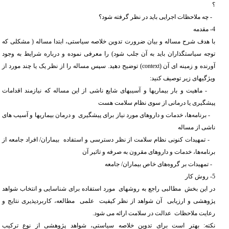
؟
- چه ملاحظات اجرایی باید در نظر گرفته شود؟
4- مقدمه
با هدف شرح مساله و بیان ضرورت تدوین خلاصه سیاستی، ابتدا مساله ( مشکلی که
توجه سیاستگذاران باید به آن جلب شود) را معرفی نموده و درباره شرایط به وجود
آورنده و زمینه ای آن (
context
) توضیح دهید. سپس مساله را از نظر یک یا چند مورد از
ویژگیهای زیر توصیف کنید:
- ماهیت و بار بیماریها و آسیبهای شایع ناشی از این مساله که نیازمند اقدامات
پیشگیری یا درمانی از سوی نظام سلامت هست
- برنامه‌ها، خدمات و داروهای مورد نیاز برای پیشگیری و درمان بیماریها و آسیب های
ناشی از مساله
- تمهیدات کنونی نظام سلامت از نظر دسترسی و استفاده بیماران/ افراد جامعه از
برنامه‌ها، خدمات و داروهای مقرون به صرفه و تاثیر آن
- تمهیدات بر گروه‌های خاص بیماران/ جامعه
5- روش کار
در این بخش مطالبی راجع به روشهای مورد استفاده برای شناسایی و انتخاب شواهد
پژوهشی و ارزیابی آن شواهد از نظر کیفیت علمی مطالعه، کاربردپذیری نتایج و
رعایت ملاحظات عدالت در سلامت ارائه می شود.
نکته: بهتر است برای تدوین خلاصه سیاستی، شواهد پژوهشی از نوع ترکیب