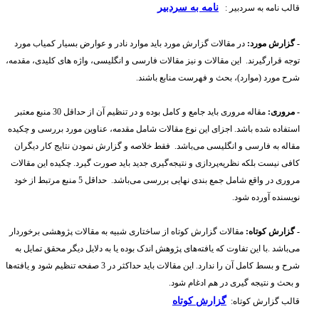
نامه به سردبیر
قالب نامه به سردبیر :
- گزارش مورد:
در مقالات گزارش مورد باید موارد نادر و عوارض بسیار کمیاب مورد
توجه قرارگیرند. این مقالات و نیز مقالات فارسی و انگلیسی، واژه های کلیدی، مقدمه،
شرح مورد (موارد)، بحث و فهرست منابع باشند.
- مروری:
مقاله مروری باید جامع و کامل بوده و در تنظیم آن از حداقل 30 منبع معتبر
استفاده شده باشد. اجزای این نوع مقالات شامل مقدمه، عناوین مورد بررسی و چکیده
مقاله به فارسی و انگلیسی می‌باشد. فقط خلاصه و گزارش نمودن نتایج کار دیگران
کافی نیست بلکه نظریه‌پردازی و نتیجه‌گیری جدید باید صورت گیرد. چکیده این مقالات
مروری در واقع شامل جمع بندی نهایی بررسی می‌باشد. حداقل 5 منبع مرتبط از خود
نویسنده آورده شود.
- گزارش کوتاه:
مقالات گزارش کوتاه از ساختاری شبیه به مقالات پژوهشی برخوردار
می‌باشد .با این تفاوت که یافته‌های پژوهش اندک بوده یا به دلایل دیگر محقق تمایل به
شرح و بسط کامل آن را ندارد. این مقالات باید حداکثر در 3 صفحه تنظیم شود و یافته‌ها
و بحث و نتیجه گیری در هم ادغام شود.
گزارش کوتاه
قالب گزارش کوتاه: