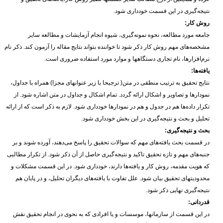
نتیجه‌گیری در این فسمت خودداری شود.
روش کار:
جامعه مورد مطالعه، نحوه نمونه‌گیری، شیوه انجام آزمایشات و مطالعه سایر
مشخصه‌های مهم روش کار ذکر شود تا خواننده بتواند نتایج مقاله را آزمون کند. ذکر نام
نرم‌افزارها، نام تجاری دستگاهها و موارد مورد استفاده ضروری است.
یافته‌ها:
نتایج تحقیق به ترتیب منطقی در متن( ترجیحا با زیر عنوانهای مجزا) همراه با جداول،
نمودارها و تصاویر و اشکال ارائه گردد. تمام اشکال و جداول در متن اشاره شود. از
تکرار داده‌ها هم در جدول و هم در نمودارها خودداری شود. لازم به ذکر است که از ارائه
تحلیل و بحث و نتیجه‌گیری در این بخش خودداری شود.
بحث و نتیجه‌گیری:
در قسمت بحث یافته‌های مهم که سوالات تحقیق را پاسخ می‌دهند، آورده شوند و بر
جنبه‌های مهم و تازه تحقیق تاکید و نتیجه‌گیری حاصل از آن ذکر شود. از تکرار مطالبی
که هویت مقدمه، روش کار و یافته‌ها دارند، خودداری شود. در این قسمت مشکلات و
محدودیتهای تحقیق بیان شود. علل تفاوت با یافته‌های دیگران تحلیل، و در پایان هم
نتیجه‌گیری نهایی ذکر شود.
قدردانی:
در این قسمت از سازمانها، موسسات و یا افرادی که به نحوی در انجام تحقیق نقش