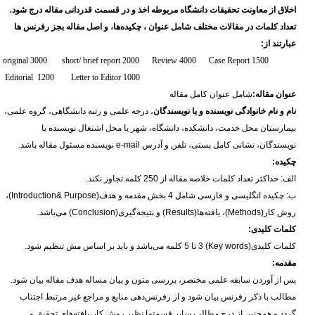
اخلاق از معاونت تحقیقات دانشگاه مربوطه اخذ و در قسمت قدردانی مقاله درج شود.
تعداد کلمات در مقالات مختلف شامل عنوان ، چکیده‌ها، و اصل مقاله بجز رفرنس ها
عبارتند از:
original 3000 short/ brief report 2000 Review 4000 Case Report 1500
Editorial 1200 Letter to Editor 1000
عنوان مقاله:
شامل عنوان کامل مقاله
نام و نام خانوادگی نویسنده و یا نویسندگان
، درجه علمی و رتبه دانشگاهی، گروه علمی،
بیمارستان محل خدمت، دانشکده، دانشگاه، شهر یا محل اشتغال نویسنده یا
نویسندگان، نشانی کامل پستی، تلفن و آدرس
e-mail
نویسنده مسئول مقاله باشد.
چکیده:
الف: حداکثر تعداد کلمات خلاصه مقاله از 250 کلمه تجاوز نکند.
ب: چکیده انگلیسی و فارسی شامل 4 بخش مقدمه و هدف(
Introduction& Purpose
)،
روش کار(
Methods
)، یافته‌ها(
Results
) و نتیجه‌گیری(
Conclusion
) می‌باشد.
کلمات کلیدی:
کلمات کلیدی
Key words)
) 3 تا 5 کلمه می‌باشد و باید بر اساس مش تنظیم شود.
مقدمه:
پس از آوردن سابقه علمی مختصر، بررسی متون و بیان مساله هدف مقاله بیان شود.
مطالب با ذکر رفرنس بیان شود و از رفرنس‌دهی منابع و مراجع غیر مرتبط اجتناب
گردد و همچنین از درج مطالب سایر قسمتها نظیر روش کار،یافته‌های تحقیق و