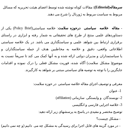
سرمقاله(
Editorial
):
مقالات کوتاه نوشته شده توسط اعضای هیئت تحریریه که مسائل
مربوط به سیاست مربوط به ژورنال را شرح می دهند.
- مقاله خلاصه سیاستی درحوزه سلامت
: خلاصه سیاستی(
Policy Brief
) یکی از
دستاوردهای علمی منتج از طرح های تحقیقاتی به شمار رفته و ابزاری در راستای
برقراری ارتباط بین شواهد علمی و سیاستگذاری می باشد. در یک خلاصه سیاستی
اطلاعاتی واقعی، دقیق و خلاصه به مخاطبین هدف از جمله سیاستگذاران و
یا سیاستمداران و مدیران دولتی ارائه شده و به آنها کمک می کند تا سریعاً نسبت به
موضوع( مشکل سلامت) آگاه شده، فوریت مشکل فعلی را درک نموده و اقدامات
جایگزین را با توجه به توصیه های سیاستی مبتنی بر شواهد به کارگیرند.
معرفی و توصیف اجزای مقاله خلاصه سیاستی در حوزه سلامت:
1- عنوان
2- نویسندگان و وابستگی سازمانی
(affiliation)
3-
خلاصه اجرایی فارسی و انگلیسی
توضیح مختصر و مفیدی در پاسخ به پرسشهای زیر ارائه دهید:
- مشکل چیست؟
- در مورد گزینه های قابل اجرا برای رسیدگی به مشکل چه می دانیم (و چه نمی دانیم)