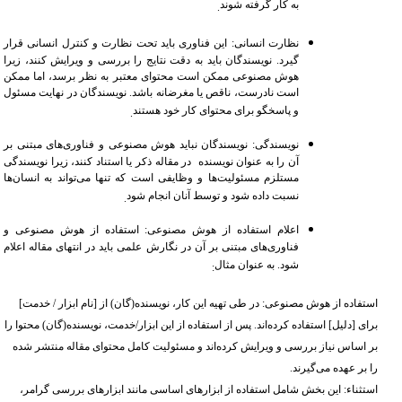
به کار گرفته شوند
.
نظارت انسانی: این فناوری باید تحت نظارت و کنترل انسانی قرار
گیرد. نویسندگان باید به دقت نتایج را بررسی و ویرایش کنند، زیرا
هوش مصنوعی ممکن است محتوای معتبر به نظر برسد، اما ممکن
است نادرست، ناقص یا مغرضانه باشد. نویسندگان در نهایت مسئول
و پاسخگو برای محتوای کار خود هستند
.
نویسندگی: نویسندگان نباید هوش مصنوعی و فناوری‌های مبتنی بر
آن را به عنوان نویسنده در مقاله ذکر یا استناد کنند، زیرا نویسندگی
مستلزم مسئولیت‌ها و وظایفی است که تنها می‌تواند به انسان‌ها
نسبت داده شود و توسط آنان انجام شود
.
اعلام استفاده از هوش مصنوعی: استفاده از هوش مصنوعی و
فناوری‌های مبتنی بر آن در نگارش علمی باید در انتهای مقاله اعلام
شود. به عنوان مثال
:
استفاده از هوش مصنوعی: در طی تهیه این کار، نویسنده(گان) از [نام ابزار / خدمت]
برای [دلیل] استفاده کرده‌اند. پس از استفاده از این ابزار/خدمت، نویسنده(گان) محتوا را
بر اساس نیاز بررسی و ویرایش کرده‌اند و مسئولیت کامل محتوای مقاله منتشر شده
را بر عهده می‌گیرند
.
استثناء: این بخش شامل استفاده از ابزارهای اساسی مانند ابزارهای بررسی گرامر،