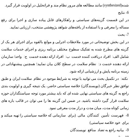
شده(
synthesized
) مانند مطالعه های مرور نظام مند و فراتحلیل در اولویت قرار گیرد.
6- نتایج
در این قسمت گزینه‌های سیاستی و راهکارهای قابل پیاده سازی و اجرا برای رفع
مساله را معرفی و با استفاده از یافته‌های شواهد پژوهشی منتخب، ارزیابی نمایید.
7- بحث
در این بخش توضیحاتی در مورد ملاحظات اجرایی و موانع بالقوه برای اجرای هر یک از
گزینه های مطرح شده به تفکیک سطوح مختلف برنامه ریزی و اجرای خدمات سلامت
شامل الف: افراد دریافت کننده خدمت ب: افراد ارائه دهنده خدمت ج: واحد/ سازمان
ارائه دهنده خدمت د: نظام سلامت در سطح کلان بیان نمایید؛ همچنین پیشنهاداتی در
زمینه برنامه پایش و ارزشیابی ارائه شود.
نکته: در تکمیل بحث می توانید با توجه به شرایط موجود در نظام سلامت ایران و طبق
توافق نظر خبرگان (نویسندگان) خلاصه سیاستی حاضر، یک نتیجه گیری و اولویت بندی
راجع به گزینه های سیاستی نهایی شده ای که باید بیشتر مورد توجه سیاستگذاران حوزه
سلامت قرار گیرد داشته باشید. در ضمن این گزینه ها را می توان در قالب بازه های
زمانی کوتاه مدت، میان مدت و دراز مدت معرفی نمود.
8- فهرست تأمین کنندگان مالی (برای سازمانی که خلاصه سیاستی را تهیه میکند و
برای خود خلاصه سیاستی)
9- بیانیه راجع به تضاد منافع نویسندگان