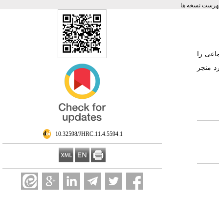
هرست نسخه ها
اعی را
د منجر
‎ 10.32598/JHRC.11.4.5594.1