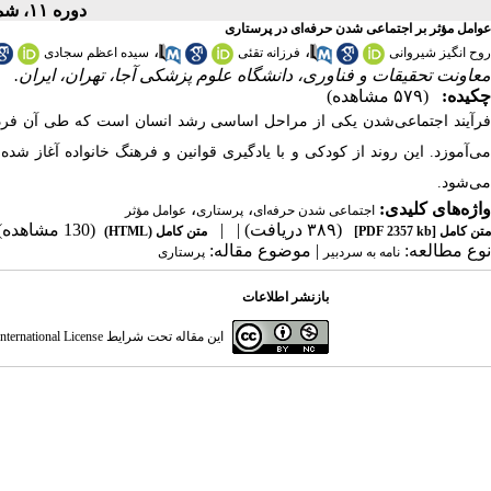
دوره ۱۱، شماره ۴ - ( زمستان ۱۴۰۴ )
عوامل مؤثر بر اجتماعی شدن حرفه‌ای در پرستاری
،
،
روح انگیز شیروانی
فرزانه تقئی
سیده اعظم سجادی
معاونت تحقیقات و فناوری، دانشگاه علوم پزشکی آجا، تهران، ایران.
چکیده:
(۵۷۹ مشاهده)
فرآیند اجتماعی‌شدن یکی از مراحل اساسی رشد انسان است که طی آن فرد نقش
می‌آموزد. این روند از کودکی و با یادگیری قوانین و فرهنگ خانواده آغاز ش
می‌شود.
واژه‌های کلیدی:
،
،
اجتماعی شدن حرفه‌ای
پرستاری
عوامل مؤثر
(۳۸۹ دریافت)
| |
(130 مشاهده)
متن کامل
[PDF 2357 kb]
متن کامل (HTML)
نوع مطالعه:
| موضوع مقاله:
نامه به سردبیر
پرستاری
بازنشر اطلاعات
این مقاله تحت شرایط
ternational License