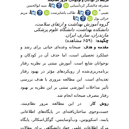
مرتبط در کودکان و نوجوانان: مرور نظام‌مند
،
مشرفه چالشگر کردآسیابی
سید ابوالحسن
*
،
،
نقیبی
طالب پاشاپرست
مریم
خزائی پول
گروه آموزش بهداشت و ارتقای سلامت،
دانشکده بهداشت، دانشگاه علوم پزشکی
مازندران، ساری، ایران.
چکیده:
(۶۵۹ مشاهده)
مقدمه و هدف
: صبحانه وعده‌ای حیاتی برای رشد و
عملکرد تحصیلی است، اما حذف آن در کودکان و
نوجوانان شایع است. آموزش مبتنی بر نظریه رفتار
برنامه‌ریزی‌شده از رویکردهای مؤثر در بهبود رفتار
تغذیه‌ای است. این مطالعه مروری با هدف بررسی
تأثیر مداخلات آموزشی مبتنی بر این نظریه بر بهبود
رفتار مصرف صبحانه انجام شد.
روش کار
: در این مطالعه مرور نظام‌مند،
جست‌وجوی ساختاریافته‌ای در پایگاه‌های اطلاعاتی
پابمد، اسکوپوس، وب‌آوساینس، گوگل‌اسکالر، پایگاه
مرکز اطلاعات علمی جهاد دانشگاهی برای مقالات