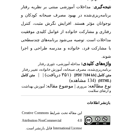
نتیجه‌گیری
: مداخلات آموزشی مبتنی بر نظریه رفتار
برنامه‌ریزی‌شده در بهبود مصرف صبحانه کودکان و
نوجوانان مؤثر هستند. افزایش نگرش مثبت، کنترل
رفتاری و مشارکت خانواده از عوامل کلیدی موفقیت
مداخلات است. توصیه می‌شود برنامه‌های چندسطحی
با مشارکت فرد، خانواده و مدرسه طراحی و اجرا
شوند.
واژه‌های کلیدی:
،
مداخله آموزشی
تئوری رفتار
،
،
،
برنامه‌ریزی‌شده
مصرف صبحانه
آموزش خانواده
تغییر رفتار
(۳۵۱ دریافت)
| |
متن کامل
[PDF 7184 kb]
متن کامل
(134 مشاهده)
(HTML)
نوع مطالعه:
| موضوع مقاله:
مروری
آموزش بهداشت
و ارتقای سلامت
بازنشر اطلاعات
این مقاله تحت شرایط
Creative Commons
Attribution-NonCommercial 4.0
International License
قابل بازنشر است.