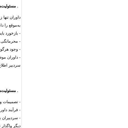
۳.
مسئولیت‌ه
داوران تنها 
به‌موقع را دا
- بازخورد بای
- محرمانگی م
- وجود هرگون
- داوران موظ
سردبیر اطلاع
۴.
مسئولیت‌ه
- تصمیمات وی
- فرآیند داو
- سردبیران ب
دیگر واگذار نم