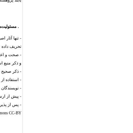
یابند پژوهشگ
۲.
مسئولیت‌ه
- تنها آثار 
تحریف داده 
- صحت و اعتب
و ذکر منبع ا
- ذکر صحیح 
- استفاده از
- نویسندگان 
- پیش از ارس
- پس از پذی
mmons CC-BY