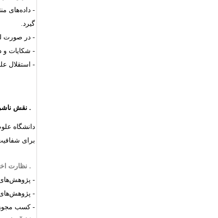
- داده‌های م
گیرد.
- در صورت لز
- شکایات و 
- استقلال عل
۵.
نقش ناشر
دانشگاه علوم
برای شفافیت 
۶.
نظارت اخ
- پژوهش‌های ا
- پژوهش‌های 
- کسب مجوز 