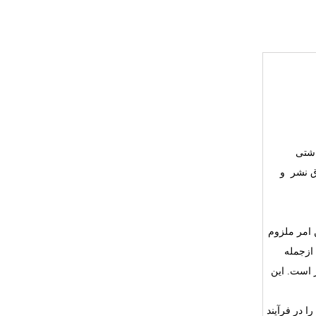
اشتی
ق نشر
و
 امر ملزوم
ز‌جمله
 است. این
 در فرآیند