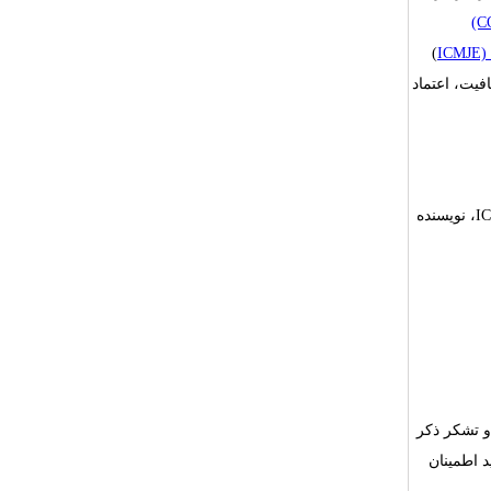
(C
(
ICMJE) I
یت، اعتماد
I
، نویسنده
و تشکر ذکر
 اطمینان