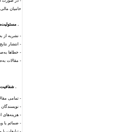
- در صورت اث
حامیان مالی،
۹.
مسئولیت‌ه
- نشریه از ب
- انتشار نتای
- خطاها به‌ص
- مقالات به‌
۱۰. شفافیت، دسترسی آزاد و ملاحظات تجاری
- تمامی مقا
- نویسندگان 
- هزینه‌های 
- ضمائم یا و
- تبلیغات یا