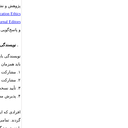
پژوهش و نشر
ation Ethics
rnal Editors
و پاسخ‌گویی
۱.
نویسندگی
نویسندگی بای
باید همزمان 
۱.
مشارکت چش
۲.
مشارکت در
۳.
تأیید نسخه
۴.
پذیرش مسئ
افرادی که ای
گردند. تمامی