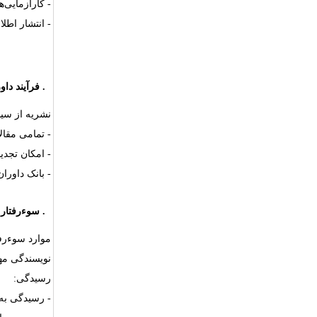
- کارآزمایی‌ه
- انتشار اطل
۷.
فرآیند داو
نشریه از سیس
- تمامی مقال
- امکان تجد
- بانک داورا
۸.
سوءرفتار 
موارد سوءرفت
نویسندگی مه
رسیدگی:
- رسیدگی به