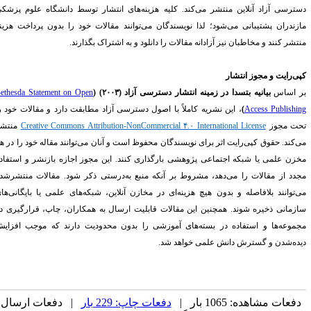
سترسی آزاد آنلاین منتشر می‌کند. کلیه هزینه‌های انتشار توسط دانشگاه علوم پزشکی
ازندران پشتیبانی می‌شود؛ لذا نویسندگان می‌توانند مقالات خود را بدون پرداخت هزینه
تشر کنند و مخاطبان نیز آزادانه مقالات را دانلود و به اشتراک بگذارند
.
پی‌رایت و مجوز انتشار
ر اساس
بیانیه بتسدا در زمینه انتشار دسترسی آزاد
(
۲۰۰۳
) (
Bethesda Statement on Open
Access Publishin
)
، این نشریه کاملاً با اصول دسترسی آزاد مطابقت دارد و مقالات خود را
حت مجوز
Creative Commons Attribution-NonCommercial ۴.۰ International License
منتشر
ی‌کند. حقوق کپی‌رایت اثر برای نویسندگان محفوظ است و آنان می‌توانند مقاله خود را در هر
خزن علمی یا شبکه اجتماعی پژوهشی بارگذاری کنند. این مجوز اجازه بازنشر و استفاده
جدد از مقالات را می‌دهد، مشروط بر آنکه منبع به‌درستی ذکر شود. مقالات منتشرشده
ی‌توانند بلافاصله و بدون هیچ هزینه‌ای در مخازن آنلاین، شبکه‌های علمی یا بایگانی‌های
ازمانی ذخیره شوند. همچنین این مقالات قابلیت ارسال به همکاران، چاپ، قرارگیری در
جموعه‌ها و استفاده در بسته‌های آموزشی را بدون محدودیت دارند که موجب افزایش
یده‌شدن و گسترش دانش علمی خواهد شد
.
دفعات مشاهده: 1065 بار |
دفعات چاپ: 229 بار
| دفعات ارسال