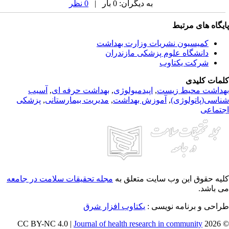
به دیگران: 0 بار |
0 نظر
یگاه های مرتبط
کمیسیون نشریات وزارت بهداشت
دانشگاه علوم پزشکی مازندران
شرکت یکتاوب
مات کلیدی
داشت محیط زیست
,
اپیدمیولوژی
,
بهداشت حرفه ای
,
آسیب
اسی(پاتولوژی)
,
آموزش بهداشت
,
مدیریت بیمارستانی
,
پزشکی
تماعی
یه حقوق این وب سایت متعلق به
مجله تحقیقات سلامت در جامعه
 باشد.
احی و برنامه نویسی :
یکتاوب افزار شرق
Journal of health research in community
© 202