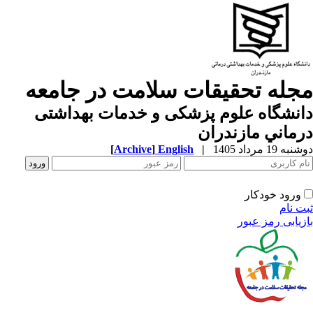
جله تحقیقات سلامت در جامعه
نشگاه علوم پزشكی و خدمات بهداشتی
ماني مازندران
ه 19 مرداد 1405
|
English
]
Archive
[
ورود خودکار
ت نام
زیابی رمز عبور