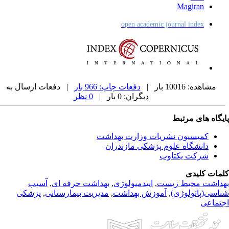
Magiran
open academic journal index
مشاهده: 10016 بار |
دفعات چاپ: 966 بار
| دفعات ارسال به
دیگران: 0 بار |
0 نظر
یگاه های مرتبط
کمیسیون نشریات وزارت بهداشت
دانشگاه علوم پزشکی مازندران
شرکت یکتاوب
مات کلیدی
داشت محیط زیست
,
اپیدمیولوژی
,
بهداشت حرفه ای
,
آسیب
اسی(پاتولوژی)
,
آموزش بهداشت
,
مدیریت بیمارستانی
,
پزشکی
تماعی