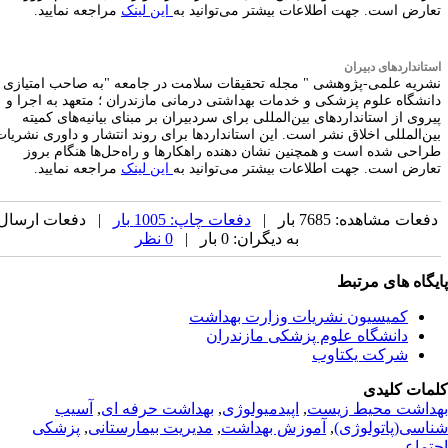
عارض است. جهت اطلاعات بیشتر می‌توانید به
این لینک
مراجعه نمایید
.
ستانداردهای دبیران
شریه علمی-پژوهشی
"
مجله تحقیقات سلامت در جامعه
"
به صاحب امتیازی
انشگاه علوم پزشکی و خدمات بهداشتی درمانی مازندران ؛ متعهد به اجرا و
یروی از استانداردهای بین‌المللی برای سردبیران بر مبنای بیانیه‌های کمیته
ین‌المللی اخلاق نشر است. این استانداردها برای روند انتشار و داوری نشریات
راحی شده است و همچنین نشان دهنده راهکارها و راه‌حل‌ها هنگام بروز
عارض است. جهت اطلاعات بیشتر می‌توانید به
این لینک
مراجعه نمایید.
فعات مشاهده: 7685 بار |
دفعات چاپ: 1005 بار
| دفعات ارسال
به دیگران: 0 بار |
0 نظر
یگاه های مرتبط
کمیسیون نشریات وزارت بهداشت
دانشگاه علوم پزشکی مازندران
شرکت یکتاوب
مات کلیدی
داشت محیط زیست
,
اپیدمیولوژی
,
بهداشت حرفه ای
,
آسیب
اسی(پاتولوژی)
,
آموزش بهداشت
,
مدیریت بیمارستانی
,
پزشکی
تماعی