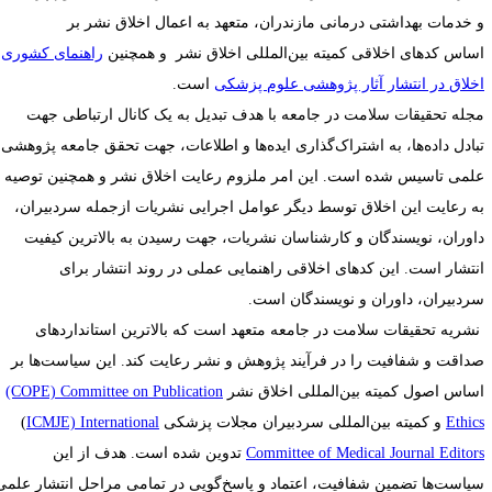
 خدمات بهداشتی درمانی مازندران، متعهد به اعمال اخلاق نشر بر
ساس
کدهای اخلاقی کمیته بین‌المللی اخلاق نشر
و همچنین
راهنمای کشوری
خلاق در انتشار آثار پژوهشی علوم پزشکی
است
.
جله تحقیقات سلامت در جامعه با هدف تبدیل به یک کانال ارتباطی جهت
بادل داده‌ها، به اشتراک‌گذاری ایده‌ها و اطلاعات، جهت تحقق جامعه پژوهشی
لمی تاسیس شده است. این امر ملزوم رعایت اخلاق نشر و همچنین توصیه
ه رعایت این اخلاق توسط دیگر عوامل اجرایی نشریات از‌جمله سردبیران،
اوران، نویسندگان و کارشناسان نشریات، جهت رسیدن به بالاترین کیفیت
نتشار است. این کدهای اخلاقی راهنمایی عملی در روند انتشار برای
ردبیران، داوران و نویسندگان است
.
شریه تحقیقات سلامت در جامعه متعهد است که بالاترین استانداردهای
داقت و شفافیت را در فرآیند پژوهش و نشر رعایت کند. این سیاست‌ها بر
ساس اصول کمیته بین‌المللی اخلاق نشر
(COPE) Committee on Publication
Ethic
و کمیته بین‌المللی سردبیران مجلات پزشکی
ICMJE) International
(
Committee of Medical Journal Editor
تدوین شده است. هدف از این
یاست‌ها تضمین شفافیت، اعتماد و پاسخ‌گویی در تمامی مراحل انتشار علمی