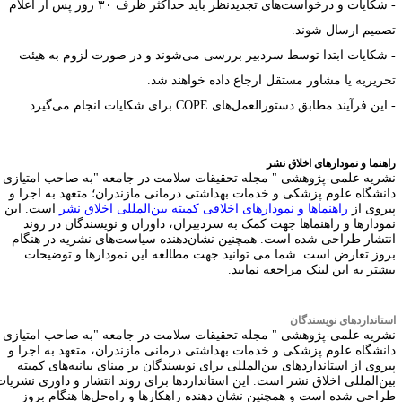
 شکایات و درخواست‌های تجدیدنظر باید حداکثر ظرف
۳۰
روز پس از اعلام
صمیم ارسال شوند.
 شکایات ابتدا توسط سردبیر بررسی می‌شوند و در صورت لزوم به هیئت
حریریه یا مشاور مستقل ارجاع داده خواهند شد.
 این فرآیند مطابق دستورالعمل‌های
COPE
برای شکایات انجام می‌گیرد.
اهنما و نمودارهای اخلاق نشر
شریه علمی-پژوهشی
"
مجله تحقیقات سلامت در جامعه
"
به صاحب امتیازی
انشگاه علوم پزشکی و خدمات بهداشتی درمانی مازندران؛ متعهد به اجرا و
یروی از
راهنماها و نمودارهای اخلاقی کمیته بین‌المللی اخلاق نشر
است. این
مودارها و راهنماها جهت کمک به سردبیران، داوران و نویسندگان در روند
نتشار طراحی شده است. همچنین نشان‌دهنده سیاست‌های نشریه در هنگام
روز تعارض است. شما می توانید جهت مطالعه این نمودارها و توضیحات
یشتر به
این لینک
مراجعه نمایید
.
ستانداردهای نویسندگان
شریه علمی-پژوهشی
"
مجله تحقیقات سلامت در جامعه
"
به صاحب امتیازی
انشگاه علوم پزشکی و خدمات بهداشتی درمانی مازندران، متعهد به اجرا و
یروی از استانداردهای بین‌المللی برای نویسندگان بر مبنای بیانیه‌های کمیته
ین‌المللی اخلاق نشر است. این استانداردها برای روند انتشار و داوری نشریات
راحی شده است و همچنین نشان دهنده راهکارها و راه‌حل‌ها هنگام بروز