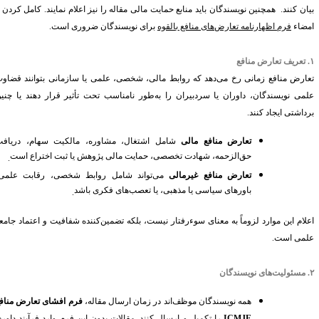
ان کنند.
همچنین نویسندگان باید منابع حمایت مالی مقاله را نیز اعلام نمایند. کامل کردن و
مضاء
فرم اظهارنامه تعارض‌های منافع بالقوه
برای نویسندگان ضروری است.
.
تعریف تعارض منافع
عارض منافع زمانی رخ می‌دهد که روابط مالی، شخصی، علمی یا سازمانی بتوانند قضاوت
لمی نویسندگان، داوران یا سردبیران را به‌طور نامناسب تحت تأثیر قرار دهند یا چنین
رداشتی ایجاد کنند
.
تعارض منافع مالی
شامل اشتغال، مشاوره، مالکیت سهام، دریافت
حق‌الزحمه، شهادت تخصصی، حمایت مالی پژوهش یا ثبت اختراع است
.
تعارض منافع غیرمالی
می‌تواند شامل روابط شخصی، رقابت علمی،
باورهای سیاسی یا مذهبی، یا تعصب‌های فکری باشد
.
علام این موارد لزوماً به معنای سوءرفتار نیست، بلکه تضمین‌کننده شفافیت و اعتماد جامعه
لمی است
.
.
مسئولیت‌های نویسندگان
همه نویسندگان موظف‌اند در زمان ارسال مقاله،
فرم افشای تعارض منافع
ICMJE
را تکمیل و ارسال کنند. مقالات بدون این فرم وارد فرآیند داوری