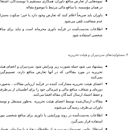
نمونه‌هایی از تعارض منافع داوران: همکاری مستقیم با نویسندگان، اشتغال
در همان مؤسسه، یا منافع مالی مرتبط با موضوع مقاله
.
داوران باید صریحاً اعلام کنند که تعارض وجود دارد یا خیر؛ سکوت به‌منزله
عدم شفافیت تلقی می‌شود
.
اطلاعات به‌دست‌آمده در فرآیند داوری محرمانه است و نباید برای منافع
شخصی استفاده شود
.
.
مسئولیت‌های سردبیران و هیئت تحریریه
پیشنهاد می شود جمله بصورت زیر ویرایش شود: سردبیران و اعضای هیئت
تحریریه در مورد مقالاتی که در آنها تعارض منافع دارند، تصمیم‌گیری
نمی‌کنند
اعضای هیئت تحریریه مشارکت کننده در فرآیند ارزیابی مقالات ، به‌صورت
دوره‌ای و شفاف، منافع مالی و غیرمالی خود را برای اطمینان از بی‌طرفی
و حفظ اعتماد ارسال کنندگان مقاله افشا می‌کنند.
مقالات ارسال‌شده توسط اعضای هیئت تحریریه به‌طور مستقل و توسط
داوران بی‌طرف رسیدگی می‌شوند
.
اطلاعات به‌دست‌آمده در روند ویرایشی یا داوری برای منافع شخصی مورد
استفاده قرار نمی‌گیرد
.
استقلال علمی تصمیمات سردبیری از ملاحظات تجاری یا سازمانی همواره