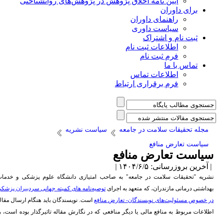
آیین نامه اخلاق پژوهش در پژوهش‌های روانشناختی
برای داوران
راهنمای داوران
سیاست داوری
ثبت نام و اشتراک
اطلاعات ثبت نام
فرم ثبت نام
تماس با ما
اطلاعات تماس
فرم برقراری ارتباط
مجله تحقیقات سلامت در جامعه
سیاست نشریه
سیاست تعارض منافع
یاست تعارض منافع
آخرین بروزرسانی: ۱۴۰۴/۶/۵ |
شریه "
تحقیقات سلامت در جامعه
"
به صاحب امتیازی
دانشگاه علوم پزشکی و خدمات
هداشتی درمانی مازندران
، که متعهد به اجرای
توصیه‌نامه های کمیته جهانی سردبیران پزشکی
ر خصوص مسئولیت‌های نویسندگان- تعارض منافع
است. نویسندگان باید هنگام ارسال مقاله
طلاعات مربوط به منافع مالی یا دیگر منافعی که در نگارش مقاله تاثیرگذار بوده است، را