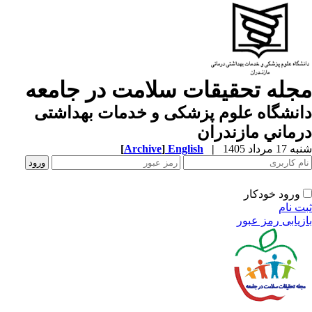
جله تحقیقات سلامت در جامعه
نشگاه علوم پزشكی و خدمات بهداشتی
ماني مازندران
1 مرداد 1405
|
English
]
Archive
[
ورود خودکار
ت نام
زیابی رمز عبور